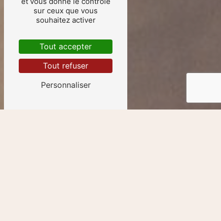
et vous donne le contrôle
sur ceux que vous
souhaitez activer
Tout accepter
Tout refuser
Personnaliser
Oiseaux près de Saint-
Just-Luzac
Les oiseaux à Saint-Just-Luzac : un
spectacle de biodiversité