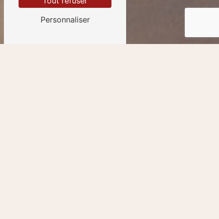
Tout refuser
Personnaliser
Rongeurs près de La
tremblade
Rongeurs à La Tremblade : une
problématique commune
La présence de rongeurs à La Tremblade est une
préoccupation majeure pour de nombreux habitants de la
ville. En effet, ces petits mammifères peuvent causer des
dégâts importants dans les habitations, les commerces et
les espaces extérieurs. Il est donc essentiel de mettre en
place des solutions efficaces pour lutter contre la
prolifération des rongeurs et préserver la salubrité de
l'environnement.